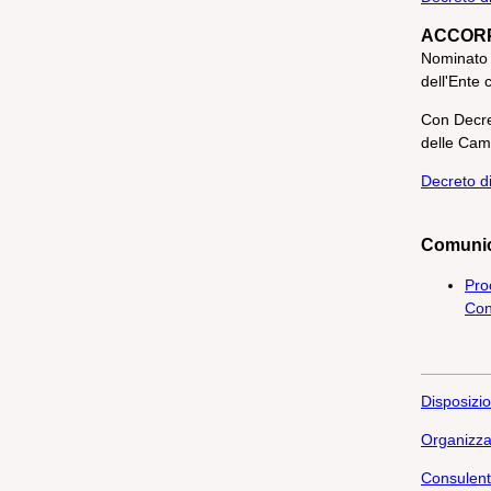
ACCORP
Nominato 
dell'Ente 
Con Decre
delle Came
Decreto d
Comunic
Pro
Con
Disposizio
Organizza
Consulenti