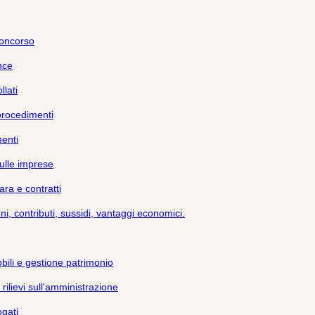
concorso
nce
llati
 procedimenti
enti
sulle imprese
ara e contratti
i, contributi, sussidi, vantaggi economici.
bili e gestione patrimonio
 rilievi sull'amministrazione
ogati