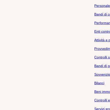
Personale
Bandi di 
Performa
Enti contro
Attività e
Provvedim
Controlli 
Bandi di g
Sovvenzion
Bilanci
Beni immo
Controlli e
Servizi er