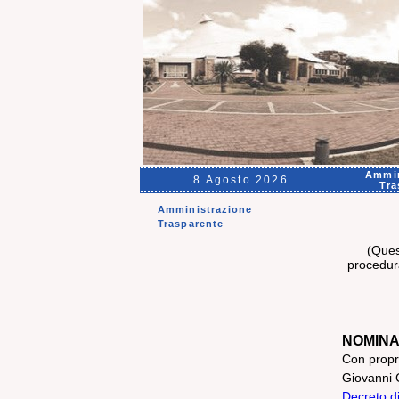
Ammin
8 Agosto 2026
Tra
Amministrazione
Trasparente
(Ques
procedur
NOMINA
Con propri
Giovanni 
Decreto d