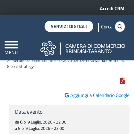
Menu profilo 
Salta al contenuto principale
Accedi CRM
SERVIZI DIGITALI
Cerca
MENU
Home
I prossimi eventi in programma
CAMERE DI COMMERCIO D'ITALIA
Secondo appuntamento operativo del percorso Market Builder &
Global Strategy
Aggiungi a Calendario Google
Data evento
da Gio, 9 Luglio, 2026 - 22:00
a Gio, 9 Luglio, 2026 - 23:00