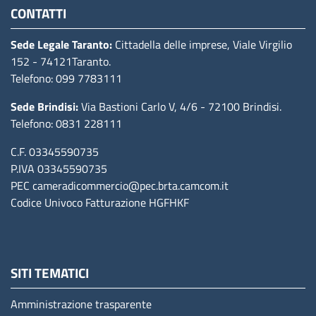
CONTATTI
Sede Legale Taranto:
Cittadella delle imprese, Viale Virgilio
152
- 74121Taranto
.
Telefono: 099 7783111
Sede Brindisi:
Via Bastioni Carlo V, 4/6
- 72100 Brindisi
.
Telefono: 0831 228111
C.F. 03345590735
P.IVA 03345590735
PEC
cameradicommercio@pec.brta.camcom.it
Codice Univoco Fatturazione
HGFHKF
SITI TEMATICI
Amministrazione trasparente