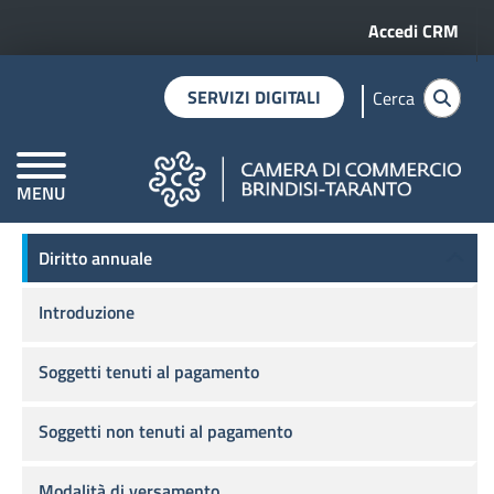
Menu profilo 
Salta al contenuto principale
Accedi CRM
SERVIZI DIGITALI
Cerca
MENU
Home
Diritto annuale
CAMERE DI COMMERCIO D'ITALIA
Diritto annuale
Diritto annuale
Introduzione
Soggetti tenuti al pagamento
Soggetti non tenuti al pagamento
Modalità di versamento