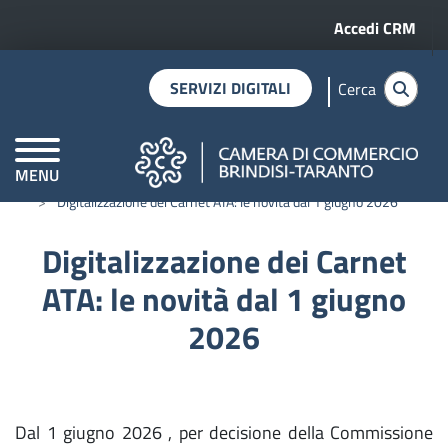
Menu profilo 
Salta al contenuto principale
Accedi CRM
SERVIZI DIGITALI
Cerca
MENU
Home
estero news
CAMERE DI COMMERCIO D'ITALIA
Digitalizzazione dei Carnet ATA: le novità dal 1 giugno 2026
Digitalizzazione dei Carnet
ATA: le novità dal 1 giugno
2026
Dal 1 giugno 2026 , per decisione della Commissione