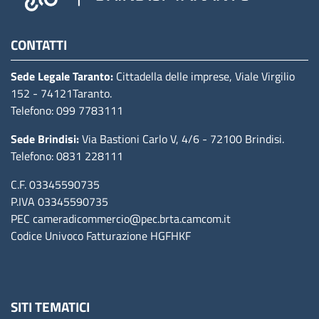
Camere di commercio d'italia
CONTATTI
Sede Legale Taranto:
Cittadella delle imprese, Viale Virgilio
152
- 74121Taranto
.
Telefono: 099 7783111
Sede Brindisi:
Via Bastioni Carlo V, 4/6
- 72100 Brindisi
.
Telefono: 0831 228111
C.F. 03345590735
P.IVA 03345590735
PEC
cameradicommercio@pec.brta.camcom.it
Codice Univoco Fatturazione
HGFHKF
SITI TEMATICI