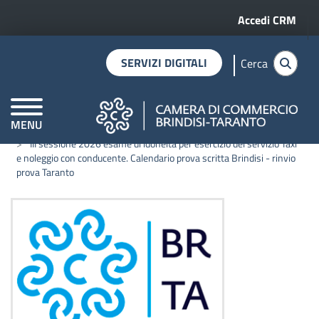
Menu profilo 
Salta al contenuto principale
Accedi CRM
SERVIZI DIGITALI
Cerca
MENU
Home
Notizie
CAMERE DI COMMERCIO D'ITALIA
III sessione 2026 esame di idoneità per esercizio del servizio Taxi
e noleggio con conducente. Calendario prova scritta Brindisi - rinvio
prova Taranto