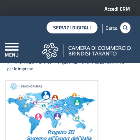
Menu profilo 
Salta al contenuto principale
Accedi CRM
SERVIZI DIGITALI
Cerca
MENU
Home
Notizie
CAMERE DI COMMERCIO D'ITALIA
“DIREZIONE EXPORT” – Opportunità di Internazionalizzazione
per le imprese