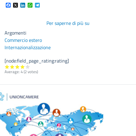
Facebook
X
LinkedIn
WhatsApp
Telegram
Per saperne di più su
BOOT
DÜSSELDORF
Argomenti
17
Commercio estero
–
Internazionalizzazione
25
gennaio
[node:field_page_rating:rating]
2026
Average:
4
(
2
votes)