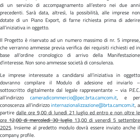
di un servizio di accompagnamento all’estero nei due anni
precedenti. Sarà data, altresì, la possibilità, alle imprese non
dotate di un Piano Export, di farne richiesta prima di aderire
all’iniziativa in oggetto.
Il Progetto è riservato ad un numero massimo di nr. 5 imprese,
che verranno ammesse previa verifica dei requisiti richiesti ed in
base all’ordine cronologico di arrivo della Manifestazione
d’interesse. Non sono ammesse società di consulenza.
Le imprese interessate a candidarsi all’iniziativa in oggetto
dovranno compilare il Modulo di adesione ed inviarlo –
sottoscritto digitalmente dal legale rappresentante – via P.E.C.
all’indirizzo
cameradicommercio@pec.brta.camcom.it
, e per
conoscenza all’indirizzo
internazionalizzazione@brta.camcom.it
, 
partire
dalle ore 9,00 di lunedì 21 luglio ed entro e non oltre l
ore
12,00 di mercoledì 30 luglio
13,00 di venerdì 5 settembr
2025
. Insieme al predetto modulo dovrà essere inviato anche il
company profile.