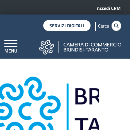
Menu profilo 
Salta al contenuto principale
Accedi CRM
SERVIZI DIGITALI
Cerca
MENU
Home
taxonomy
term
Internazionalizzazione
CAMERE DI COMMERCIO D'ITALIA