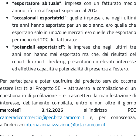
“esportatore abituale”
: impresa con un fatturato medi
annuo riferito all’export superiore al 20%;
“occasionali esportatrici”
: quelle imprese che negli ultim
tre anni hanno esportato per un solo anno, e/o quelle che
esportano solo in uno/due mercati e/o quelle che esportano
per meno del 20% del fatturato;
“potenziali esportatrici”
: le
imprese che negli ultimi tr
anni non hanno mai esportato ma che, dai risultati del
report di export check-up, presentano un elevato interesse
ed effettive capacità e potenzialità di presenza all’estero.
Per partecipare e poter usufruire del predetto servizio occorre
essere iscritti al Progetto SEI – attraverso la compilazione di un
questionario di profilazione – e trasmettere la manifestazione di
interesse, debitamente compilata, entro e non oltre il giorno
mercoledì 3.12.2025
all’indirizzo PE
cameradicommercio@pec.brta.camcom.it
e, per conoscenza,
all’indirizzo
internazionalizzazione@brta.camcom.it
.