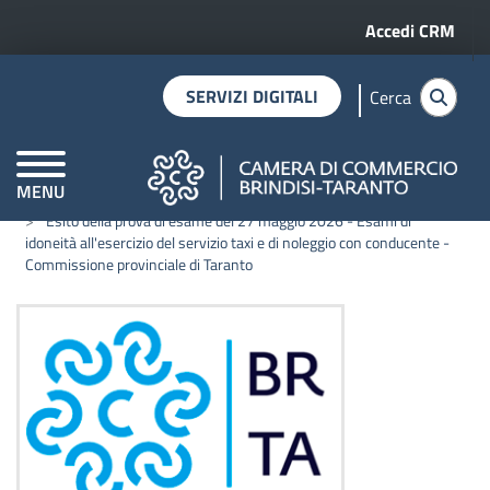
Menu profilo 
Salta al contenuto principale
Accedi CRM
SERVIZI DIGITALI
Cerca
MENU
Home
Notizie
CAMERE DI COMMERCIO D'ITALIA
Esito della prova di esame del 27 maggio 2026 - Esami di
idoneità all'esercizio del servizio taxi e di noleggio con conducente -
Commissione provinciale di Taranto