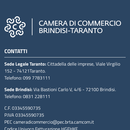
Camere di commercio d'italia
CONTATTI
Sede Legale Taranto:
Cittadella delle imprese, Viale Virgilio
152
- 74121Taranto
.
Telefono: 099 7783111
Sede Brindisi:
Via Bastioni Carlo V, 4/6
- 72100 Brindisi
.
Telefono: 0831 228111
C.F. 03345590735
P.IVA 03345590735
PEC
cameradicommercio@pec.brta.camcom.it
Codice Univoco Fatturazione
HGFHKF