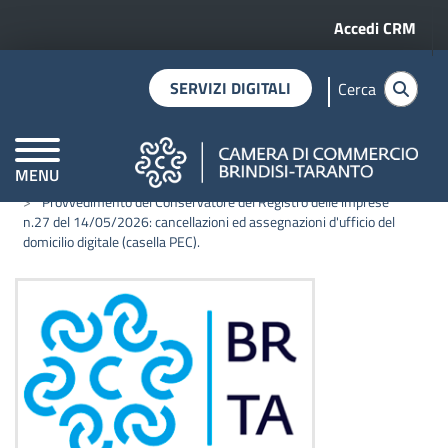
Menu profilo 
Salta al contenuto principale
Accedi CRM
SERVIZI DIGITALI
Cerca
MENU
Home
Notizie
CAMERE DI COMMERCIO D'ITALIA
Provvedimento del Conservatore del Registro delle imprese
n.27 del 14/05/2026: cancellazioni ed assegnazioni d'ufficio del
domicilio digitale (casella PEC).