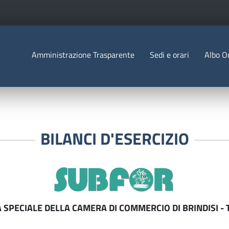
Salta al contenuto principale
Menu Statico
Amministrazione Trasparente
Sedi e orari
Albo O
O D'ITALIA
BILANCI D'ESERCIZIO
 SPECIALE DELLA CAMERA DI COMMERCIO DI BRINDISI -