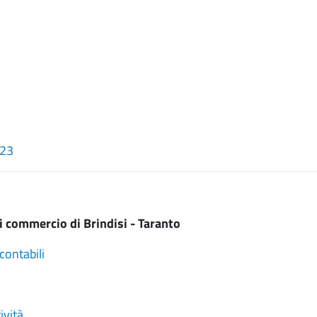
023
 commercio di Brindisi - Taranto
contabili
ività