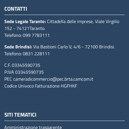
CONTATTI
Sede Legale Taranto:
Cittadella delle imprese, Viale Virgilio
152
- 74121Taranto
.
Telefono: 099 7783111
Sede Brindisi:
Via Bastioni Carlo V, 4/6
- 72100 Brindisi
.
Telefono: 0831 228111
C.F. 03345590735
P.IVA 03345590735
PEC
cameradicommercio@pec.brta.camcom.it
Codice Univoco Fatturazione
HGFHKF
SITI TEMATICI
Amministrazione trasparente