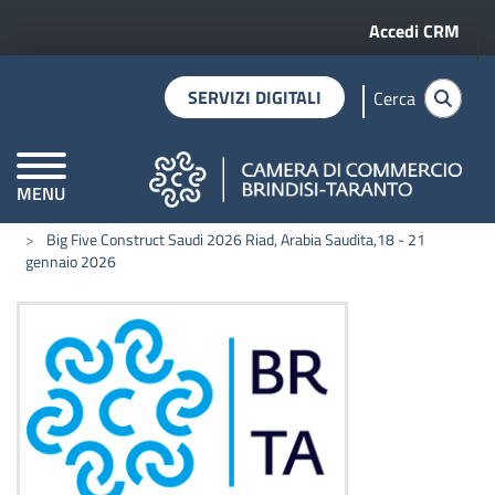
Menu profilo 
Salta al contenuto principale
Accedi CRM
SERVIZI DIGITALI
Cerca
MENU
CAMERE DI COMMERCIO D'ITALIA
Home
Notizie
Big Five Construct Saudi 2026 Riad, Arabia Saudita,18 - 21
gennaio 2026