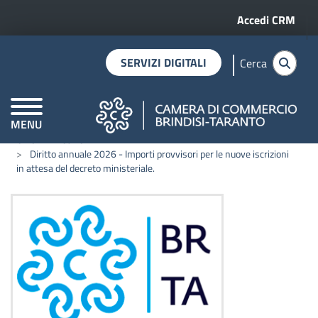
Menu profilo 
Salta al contenuto principale
Accedi CRM
SERVIZI DIGITALI
Cerca
MENU
CAMERE DI COMMERCIO D'ITALIA
Home
Notizie
Diritto annuale 2026 - Importi provvisori per le nuove iscrizioni
in attesa del decreto ministeriale.