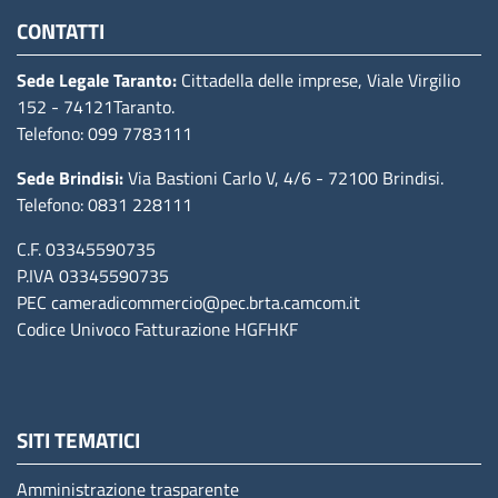
CONTATTI
Sede Legale Taranto:
Cittadella delle imprese, Viale Virgilio
152
- 74121Taranto
.
Telefono: 099 7783111
Sede Brindisi:
Via Bastioni Carlo V, 4/6
- 72100 Brindisi
.
Telefono: 0831 228111
C.F. 03345590735
P.IVA 03345590735
PEC
cameradicommercio@pec.brta.camcom.it
Codice Univoco Fatturazione
HGFHKF
SITI TEMATICI
Amministrazione trasparente