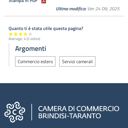
Stampa in PDF
Ultima modifica
Ven 24 Ott, 2025
Quanto ti è stata utile questa pagina?
Average:
4
(
2
votes)
Argomenti
Commercio estero
Servizi camerali
Camere di commercio d'italia