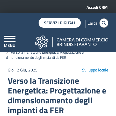
Menu profilo 
Salta al contenuto principale
Accedi CRM
SERVIZI DIGITALI
Cerca
MENU
Home
Notizie
CAMERE DI COMMERCIO D'ITALIA
Verso la Transizione Energetica: Progettazione e
dimensionamento degli impianti da FER
Gio 12 Giu, 2025
Sviluppo locale
Verso la Transizione
Energetica: Progettazione e
dimensionamento degli
impianti da FER