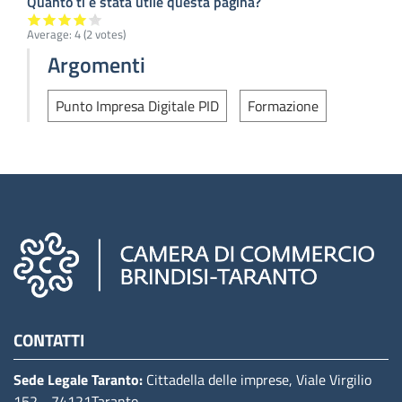
Quanto ti è stata utile questa pagina?
Average:
4
(
2
votes)
Argomenti
Punto Impresa Digitale PID
Formazione
Camere di commercio d'italia
CONTATTI
Sede Legale Taranto:
Cittadella delle imprese, Viale Virgilio
152
- 74121Taranto
.