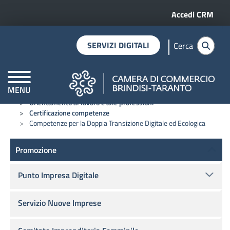
Menu profilo 
Salta al contenuto principale
Accedi CRM
SERVIZI DIGITALI
Cerca
MENU
Home
Promozione
CAMERE DI COMMERCIO D'ITALIA
Orientamento al lavoro e alle professioni
Certificazione competenze
Competenze per la Doppia Transizione Digitale ed Ecologica
Promozione
Promozione
Punto Impresa Digitale
Servizio Nuove Imprese