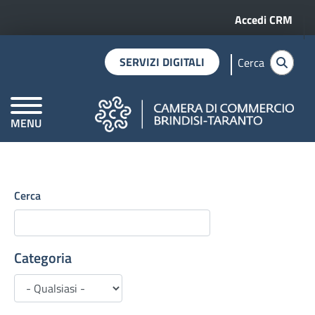
Menu profilo 
Salta al contenuto principale
Accedi CRM
SERVIZI DIGITALI
Cerca
MENU
Home
Notizie
CAMERE DI COMMERCIO D'ITALIA
Cerca
Categoria