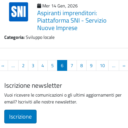
Mer 14 Gen, 2026
Aspiranti imprenditori:
Piattaforma SNI - Servizio
Nuove Imprese
Categoria:
Sviluppo locale
Paginazione
‹‹
Pagina
…
2
3
4
5
6
7
8
9
10
…
››
P
ima
precedente
s
gina
Iscrizione newsletter
Vuoi ricevere le comunicazioni o gli ultimi aggiornamenti per
email? Iscriviti alle nostre newsletter.
Iscrizione