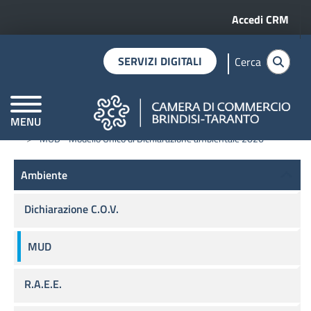
Menu profilo 
Salta al contenuto principale
Accedi CRM
SERVIZI DIGITALI
Cerca
MENU
Home
Ambiente
CAMERE DI COMMERCIO D'ITALIA
MUD - Modello Unico di Dichiarazione ambientale 2026
Ambiente
Ambiente
Dichiarazione C.O.V.
MUD
R.A.E.E.