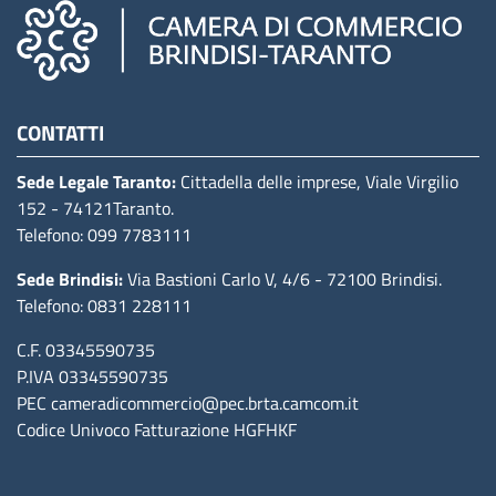
Camere di commercio d'italia
CONTATTI
Sede Legale Taranto:
Cittadella delle imprese, Viale Virgilio
152
- 74121Taranto
.
Telefono: 099 7783111
Sede Brindisi:
Via Bastioni Carlo V, 4/6
- 72100 Brindisi
.
Telefono: 0831 228111
C.F. 03345590735
P.IVA 03345590735
PEC
cameradicommercio@pec.brta.camcom.it
Codice Univoco Fatturazione
HGFHKF