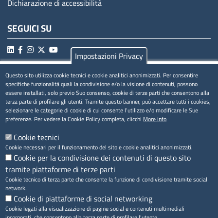
Dichiarazione di accessibilità
SEGUICI SU
Impostazioni Privacy
Questo sito utilizza cookie tecnici e cookie analitici anonimizzati. Per consentire
MENÚ PRIVACY
specifiche funzionalità quali la condivisione e/o la visione di contenuti, possono
essere installati, solo previo Suo consenso, cookie di terze parti che consentono alla
Privacy
terza parte di profilare gli utenti. Tramite questo banner, può accettare tutti i cookies,
selezionare le categorie di cookie di cui consente l’utilizzo e/o modificare le Sue
Cookie
preferenze. Per vedere la Cookie Policy completa, clicchi
More info
Note legali
Cookie tecnici
Cookie necessari per il funzionamento del sito e cookie analitici anonimizzati.
Cookie per la condivisione dei contenuti di questo sito
tramite piattaforme di terze parti
Accesso riservato
Cookie tecnico di terza parte che consente la funzione di condivisione tramite social
network.
Cookie di piattaforme di social networking
Cookie legati alla visualizzazione di pagine social e contenuti multimediali
incorporati, che consentono alla terza parte di profilare l'utente.