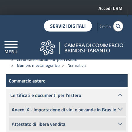
Menu profilo 
Salta al contenuto principale
Accedi CRM
SERVIZI DIGITALI
Cerca
MENU
Home
Commercio estero
CAMERE DI COMMERCIO D'ITALIA
Certificati e documenti per l'estero
Numero meccanografico
Normativa
Commercio estero
Commercio estero
Certificati e documenti per l'estero
Anexo IX - Importazione di vini e bevande in Brasile
Attestato di libera vendita