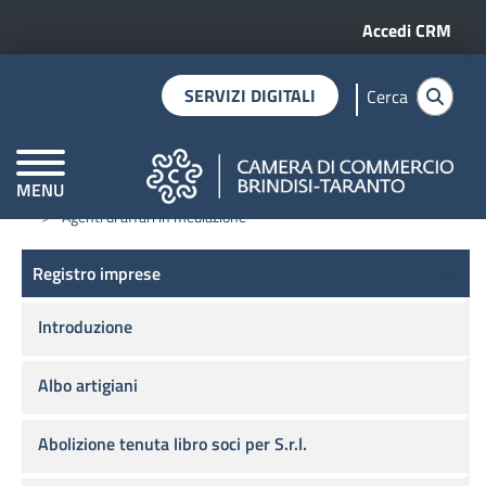
Menu profilo 
Salta al contenuto principale
Accedi CRM
SERVIZI DIGITALI
Cerca
MENU
Home
Registro imprese
Attività regolamentate
CAMERE DI COMMERCIO D'ITALIA
Agenti di affari in mediazione
Registro imprese
Registro imprese
Introduzione
Albo artigiani
Abolizione tenuta libro soci per S.r.l.