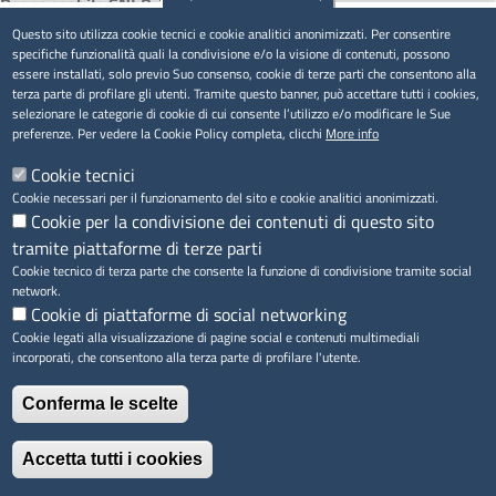
Responsabile SNI Brindisi
Daniela Guido
Questo sito utilizza cookie tecnici e cookie analitici anonimizzati. Per consentire
specifiche funzionalità quali la condivisione e/o la visione di contenuti, possono
0831/228111
essere installati, solo previo Suo consenso, cookie di terze parti che consentono alla
daniela.guido@brta.camcom.it
terza parte di profilare gli utenti. Tramite questo banner, può accettare tutti i cookies,
selezionare le categorie di cookie di cui consente l’utilizzo e/o modificare le Sue
preferenze. Per vedere la Cookie Policy completa, clicchi
More info
Responsabile SNI Taranto
Cookie tecnici
Barbara Saltalamacchia
Cookie necessari per il funzionamento del sito e cookie analitici anonimizzati.
099/7783030
Cookie per la condivisione dei contenuti di questo sito
barbara.saltalamacchia@brta.camcom.it
tramite piattaforme di terze parti
Cookie tecnico di terza parte che consente la funzione di condivisione tramite social
network.
Cookie di piattaforme di social networking
Cookie legati alla visualizzazione di pagine social e contenuti multimediali
incorporati, che consentono alla terza parte di profilare l'utente.
Ultima modifica
Mer 15 Ott, 2025
Conferma le scelte
Argomenti
Servizio Nuove Imprese - SNI
Accetta tutti i cookies
Formazione