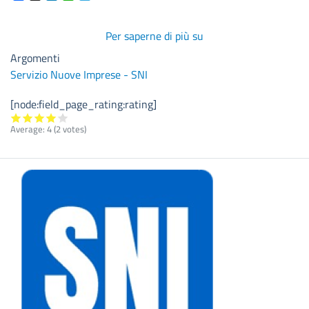
Per saperne di più su
Sospensione
avvisi
Argomenti
pubblici
Servizio Nuove Imprese - SNI
finanziati
con
[node:field_page_rating:rating]
risorse
Average:
4
(
2
votes)
FESR–
FSE+
2021-
2027