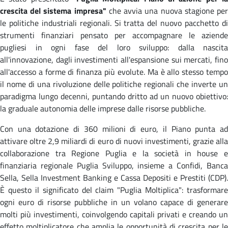
crescita del sistema impresa"
che avvia una nuova stagione pe
le politiche industriali regionali. Si tratta del nuovo pacchetto di
strumenti finanziari pensato per accompagnare le aziende
pugliesi in ogni fase del loro sviluppo: dalla nascita
all'innovazione, dagli investimenti all'espansione sui mercati, fino
all'accesso a forme di finanza più evolute. Ma è allo stesso tempo
il nome di una rivoluzione delle politiche regionali che inverte un
paradigma lungo decenni, puntando dritto ad un nuovo obiettivo:
la graduale autonomia delle imprese dalle risorse pubbliche.
Con una dotazione di 360 milioni di euro, il Piano punta ad
attivare oltre 2,9 miliardi di euro di nuovi investimenti, grazie alla
collaborazione tra Regione Puglia e la società in house e
finanziaria regionale Puglia Sviluppo, insieme a Confidi, Banca
Sella, Sella Investment Banking e Cassa Depositi e Prestiti (CDP).
È questo il significato del claim "Puglia Moltiplica": trasformare
ogni euro di risorse pubbliche in un volano capace di generare
molti più investimenti, coinvolgendo capitali privati e creando un
effetto moltiplicatore che amplia le opportunità di crescita per le