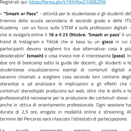
Registrati qui:
https://forms.gle/k19XHfoyS1V6B2fX6
- “
Smash
or Pass”
- attività per le studentesse e gli studenti del
triennio della scuola secondaria di secondo grado e delle ITS
Academy con un focus sulle STEM e sulle professioni digitali -
che si svolgerà online il
16 e il 23 Ottobre. ‘Smash or pass’
è u
trend di Instagram e Tiktok che si basa su un
gioco
in cui 
partecipanti devono scegliere tra due alternative: cosa è più
desiderabile”
(smash)
e cosa invece non è interessante
(pass)
. I
due ore di bootcamp sotto la guida dei docenti, gli studenti e le
studentesse visualizzeranno esempi di contenuti digitali e
saranno chiamati a scegliere cosa secondo loro contiene degli
stereotipi e ad analizzare le implicazioni e gli effetti che i
contenuti stereotipati producono sul web, oltre che le skills e le
professionalità necessarie per la produzione dei contenuti stessi -
anche in ottica di orientamento professionale. Ogni sessione ha
durata di 2,5 ore, erogate in modalità online e streaming. Al
termine del Percorso sarà rilasciato l’attestato di partecipazione.
Le scuole interessate possono scrivere a