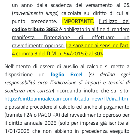
un anno dalla scadenza del versamento al 6%
(
ravvedimento lungo
) calcolata sul diritto di cui al
punto precedente.
IMPORTANTE:
l’utilizzo del
codice tributo 3852
è obbligatorio al fine di rendere
manifesta l’intenzione di effettuare un
ravvedimento operoso.
La sanzione ai sensi dell’art.
4 comma 3 del D.M. n. 54/2015 è al 30%
Nell’intento di essere di ausilio al calcolo si mette a
disposizione un
foglio Excel
(s
i declina ogni
responsabilità circa l’indicazione di importi e termini di
scadenza non corretti
) ricordando inoltre che sul sito:
https://dirittoannuale.camcom.it/cada-new/IT/dira.htm
è possibile procedere al calcolo ed anche al pagamento
(tramite F24 o PAGO PA) del ravvedimento operoso per
il diritto annuale 2025 (solo per imprese già iscritte al
1/01/2025 che non abbiano in precedenza eseguito