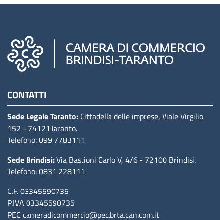
Camere di commercio d'italia
CONTATTI
Sede Legale Taranto:
Cittadella delle imprese, Viale Virgilio
152
- 74121Taranto
.
Telefono: 099 7783111
Sede Brindisi:
Via Bastioni Carlo V, 4/6
- 72100 Brindisi
.
Telefono: 0831 228111
C.F. 03345590735
P.IVA 03345590735
PEC
cameradicommercio@pec.brta.camcom.it