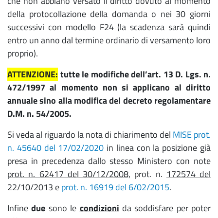
che non abbiano versato il diritto dovuto al momento
della protocollazione della domanda o nei 30 giorni
successivi con modello F24 (la scadenza sarà quindi
entro un anno dal termine ordinario di versamento loro
proprio).
ATTENZIONE:
tutte le modifiche dell’art. 13 D. Lgs. n.
472/1997 al momento non si applicano al diritto
annuale sino alla modifica del decreto regolamentare
D.M. n. 54/2005.
Si veda al riguardo la nota di chiarimento del
MISE prot.
n. 45640 del 17/02/2020
in linea con la posizione già
presa in precedenza dallo stesso Ministero con note
prot. n. 62417 del 30/12/2008,
prot. n.
172574 del
22/10/2013
e
prot. n. 16919 del 6/02/2015
.
Infine
due
sono le
condizioni
da soddisfare per poter