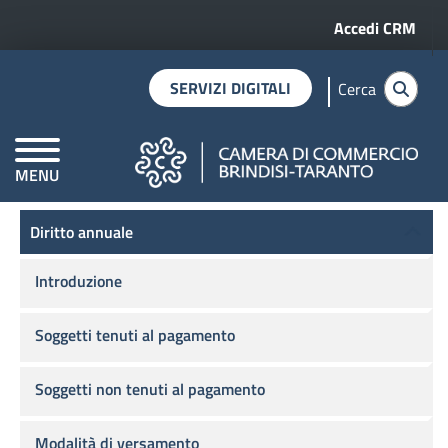
Menu profilo 
Salta al contenuto principale
Accedi CRM
SERVIZI DIGITALI
Cerca
MENU
Home
Diritto annuale
RAVVEDIMENTO OPEROSO
CAMERE DI COMMERCIO D'ITALIA
Diritto annuale
Diritto annuale
Introduzione
Soggetti tenuti al pagamento
Soggetti non tenuti al pagamento
Modalità di versamento