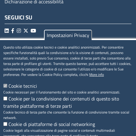
Dichiarazione di accessibilità
SEGUICI SU
Impostazioni Privacy
Questo sito utilizza cookie tecnici e cookie analitici anonimizzati. Per consentire
MENÚ PRIVACY
specifiche funzionalità quali la condivisione e/o la visione di contenuti, possono
essere installati, solo previo Suo consenso, cookie di terze parti che consentono alla
Privacy
terza parte di profilare gli utenti. Tramite questo banner, può accettare tutti i cookies,
selezionare le categorie di cookie di cui consente l’utilizzo e/o modificare le Sue
Cookie
preferenze. Per vedere la Cookie Policy completa, clicchi
More info
Note legali
Cookie tecnici
Cookie necessari per il funzionamento del sito e cookie analitici anonimizzati.
Cookie per la condivisione dei contenuti di questo sito
tramite piattaforme di terze parti
Accesso riservato
Cookie tecnico di terza parte che consente la funzione di condivisione tramite social
network.
Cookie di piattaforme di social networking
Cookie legati alla visualizzazione di pagine social e contenuti multimediali
incorporati, che consentono alla terza parte di profilare l'utente.