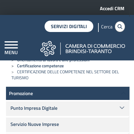
Menu profilo 
Salta al contenuto principale
Accedi CRM
SERVIZI DIGITALI
Cerca
MENU
Home
Promozione
CAMERE DI COMMERCIO D'ITALIA
Orientamento al lavoro e alle professioni
Certificazione competenze
CERTIFICAZIONE DELLE COMPETENZE NEL SETTORE DEL
TURISMO
Promozione
Promozione
Punto Impresa Digitale
Servizio Nuove Imprese