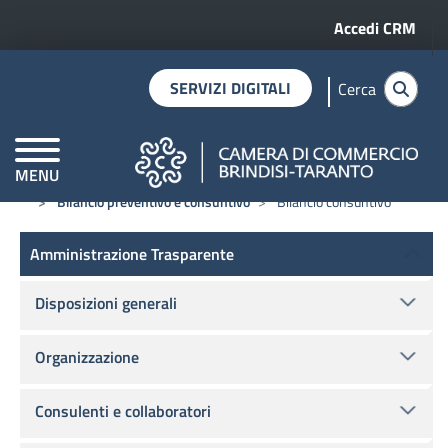
Menu profilo 
Salta al contenuto principale
Accedi CRM
SERVIZI DIGITALI
Cerca
MENU
Home
Amministrazione trasparente
Bilanci
CAMERE DI COMMERCIO D'ITALIA
Bilancio preventivo e consuntivo
Bilancio consuntivo
Amministrazione Trasparente
Amministrazione Trasparente
Disposizioni generali
Organizzazione
Consulenti e collaboratori