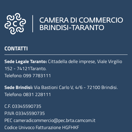
Camere di commercio d'italia
CONTATTI
Sede Legale Taranto:
Cittadella delle imprese, Viale Virgilio
152
- 74121Taranto
.
Telefono: 099 7783111
Sede Brindisi:
Via Bastioni Carlo V, 4/6
- 72100 Brindisi
.
Telefono: 0831 228111
C.F. 03345590735
P.IVA 03345590735
PEC
cameradicommercio@pec.brta.camcom.it
Codice Univoco Fatturazione
HGFHKF