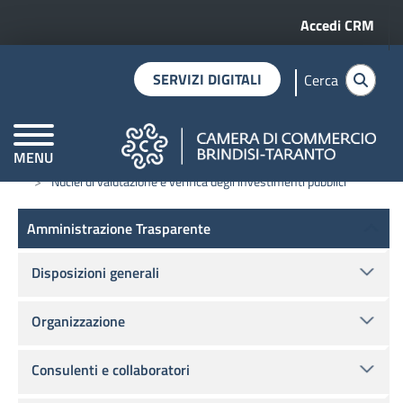
Menu profilo 
Salta al contenuto principale
Accedi CRM
SERVIZI DIGITALI
Cerca
MENU
Home
Amministrazione trasparente
Opere pubbliche
CAMERE DI COMMERCIO D'ITALIA
Nuclei di valutazione e verifica degli investimenti pubblici
Amministrazione Trasparente
Amministrazione Trasparente
Disposizioni generali
Organizzazione
Consulenti e collaboratori