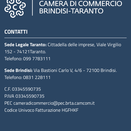
Camere di commercio d'italia
CONTATTI
Sede Legale Taranto:
Cittadella delle imprese, Viale Virgilio
152
- 74121Taranto
.
Telefono: 099 7783111
Sede Brindisi:
Via Bastioni Carlo V, 4/6
- 72100 Brindisi
.
Telefono: 0831 228111
C.F. 03345590735
P.IVA 03345590735
PEC
cameradicommercio@pec.brta.camcom.it
Codice Univoco Fatturazione
HGFHKF