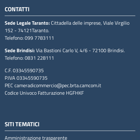
CONTATTI
Sede Legale Taranto:
Cittadella delle imprese, Viale Virgilio
152
- 74121Taranto
.
Telefono: 099 7783111
Sede Brindisi:
Via Bastioni Carlo V, 4/6
- 72100 Brindisi
.
Telefono: 0831 228111
C.F. 03345590735
P.IVA 03345590735
PEC
cameradicommercio@pec.brta.camcom.it
Codice Univoco Fatturazione
HGFHKF
SITI TEMATICI
Amministrazione trasparente