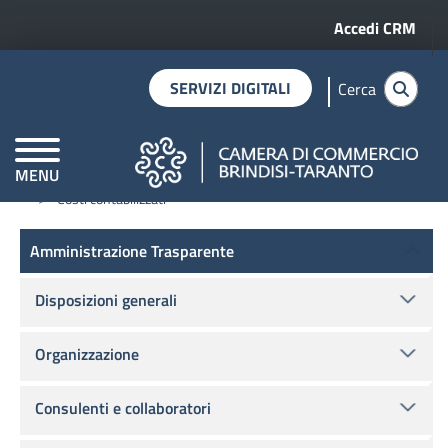
Menu profilo 
Salta al contenuto principale
Accedi CRM
SERVIZI DIGITALI
Cerca
MENU
Home
Amministrazione trasparente
Servizi erogati
CAMERE DI COMMERCIO D'ITALIA
Costi contabilizzati
Amministrazione Trasparente
Amministrazione Trasparente
Disposizioni generali
Organizzazione
Consulenti e collaboratori