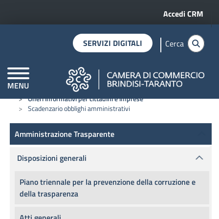
Menu profilo 
Salta al contenuto principale
Accedi CRM
SERVIZI DIGITALI
Cerca
MENU
Home
Amministrazione trasparente
Disposizioni generali
CAMERE DI COMMERCIO D'ITALIA
Oneri informativi per cittadini e imprese
Scadenzario obblighi amministrativi
Amministrazione Trasparente
Amministrazione Trasparente
Disposizioni generali
Piano triennale per la prevenzione della corruzione e
della trasparenza
Atti generali