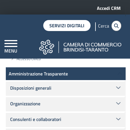
Menu profilo 
Salta al contenuto principale
Accedi CRM
SERVIZI DIGITALI
Cerca
MENU
Home
Amministrazione trasparente
Altri contenuti
CAMERE DI COMMERCIO D'ITALIA
Accesso civico
Amministrazione Trasparente
Amministrazione Trasparente
Disposizioni generali
Organizzazione
Consulenti e collaboratori