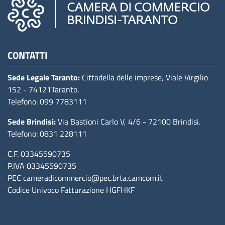
Camere di commercio d'italia
CONTATTI
Sede Legale Taranto:
Cittadella delle imprese, Viale Virgilio
152
- 74121Taranto
.
Telefono: 099 7783111
Sede Brindisi:
Via Bastioni Carlo V, 4/6
- 72100 Brindisi
.
Telefono: 0831 228111
C.F. 03345590735
P.IVA 03345590735
PEC
cameradicommercio@pec.brta.camcom.it
Codice Univoco Fatturazione
HGFHKF