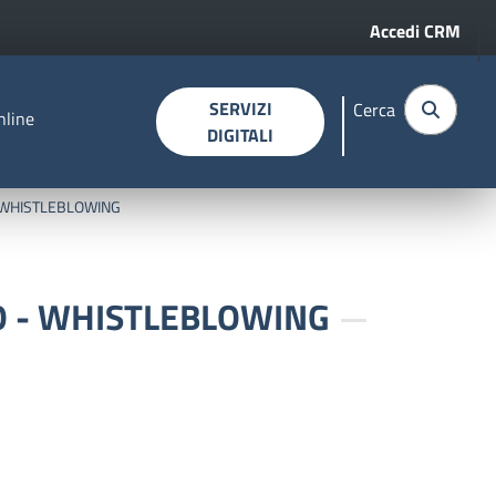
Menu profi
Accedi CRM
SERVIZI
Cerca
nline
DIGITALI
- WHISTLEBLOWING
TO - WHISTLEBLOWING