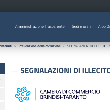
Salta al contenuto principale
Menu Statico
Amministrazione Trasparente
Sedi e orari
Albo O
O D'ITALIA
contenuti
Prevenzione della corruzione
SEGNALAZIONI DI ILLECITO 
te
SEGNALAZIONI DI ILLECI