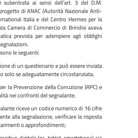
è subentrata ai sensi dell’art. 3 del D.M.
progetto di ANAC (Autorità Nazionale Anti-
rnational Italia e del Centro Hermes per la
rpata Camera di Commercio di Brindisi aveva
tica prevista per adempiere agli obblighi
egnalazioni.
 sono le seguenti:
zione di un questionario e può essere inviata
co solo se adeguatamente circostanziata;
per la Prevenzione della Corruzione (RPC) e
lità nei confronti del segnalante;
nalante riceve un codice numerico di 16 cifre
e alla segnalazione, verificare la risposta
hiarimenti o approfondimenti;
ositivo digitale (pc, tablet, smartphone) sia