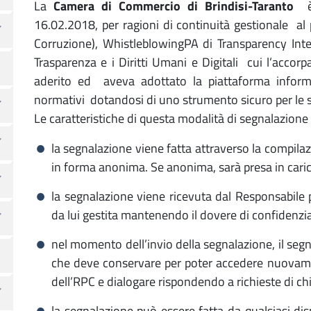
La
Camera di Commercio di Brindisi-Taranto
16.02.2018, per ragioni di continuità gestionale
al 
Corruzione), WhistleblowingPA di Transparency Inte
Trasparenza e i Diritti Umani e Digitali cui l’acco
aderito ed aveva adottato la piattaforma informa
normativi dotandosi di uno strumento sicuro per le s
Le caratteristiche di questa modalità di segnalazione
la segnalazione viene fatta attraverso la compila
in forma anonima. Se anonima, sarà presa in cari
la segnalazione viene ricevuta dal Responsabile 
da lui gestita mantenendo il dovere di confidenzia
nel momento dell’invio della segnalazione, il seg
che deve conservare per poter accedere nuovament
dell’RPC e dialogare rispondendo a richieste di c
la segnalazione può essere fatta da qualsiasi disp