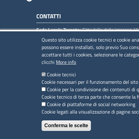
Camere di commercio d'
CONTATTI
Sede Legale Taranto:
Cittadella delle imprese, Vi
Virgilio 152
- 74121Taranto
.
Questo sito utilizza cookie tecnici e cookie ana
Telefono: 099 7783111
possono essere installati, solo previo Suo cons
accettare tutti i cookies, selezionare le catego
Sede Brindisi:
Via Bastioni Carlo V, 4/6
- 72100
clicchi
More info
Brindisi
.
Telefono: 0831 228111
Cookie tecnici
Cookie necessari per il funzionamento del sito 
C.F. 03345590735
Cookie per la condivisione dei contenuti di 
P.IVA 03345590735
Cookie tecnico di terza parte che consente la 
PEC
cameradicommercio@pec.brta.camcom.it
Cookie di piattaforme di social networking
Codice Univoco Fatturazione
HGFHKF
Cookie legati alla visualizzazione di pagine soc
Conferma le scelte