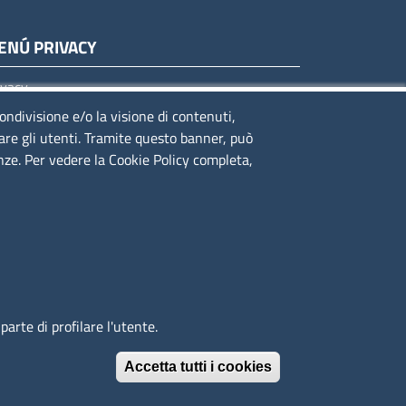
ENÚ PRIVACY
ivacy
okie
condivisione e/o la visione di contenuti,
lare gli utenti. Tramite questo banner, può
te legali
enze. Per vedere la Cookie Policy completa,
cesso riservato
arte di profilare l'utente.
Accetta tutti i cookies
Revoca il conse