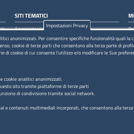
italia
SITI TEMATICI
M
Impostazioni Privacy
ale
Amministrazione trasparente
Pr
Amministrazione trasparente CCIAA di Brindisi
Co
litici anonimizzati. Per consentire specifiche funzionalità quali la 
enso, cookie di terze parti che consentono alla terza parte di profi
Amministrazione trasparente CCIAA di Taranto
No
rie di cookie di cui consente l’utilizzo e/o modificare le Sue prefer
Albo Online
Accessibilità - meccanismo di feedback
Ac
Dichiarazione di accessibilità
e cookie analitici anonimizzati.
questo sito tramite piattaforme di terze parti
SEGUICI SU
funzione di condivisione tramite social network.
ial e contenuti multimediali incorporati, che consentono alla terza p