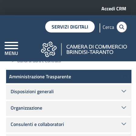
Menu profilo 
Salta al contenuto principale
Accedi CRM
SERVIZI DIGITALI
Cerca
MENU
Home
Amministrazione trasparente
CAMERE DI COMMERCIO D'ITALIA
Bandi di Gara e Contratti
Amministrazione Trasparente
Amministrazione Trasparente
Disposizioni generali
Organizzazione
Consulenti e collaboratori