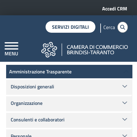
Menu profilo 
Salta al contenuto principale
Accedi CRM
SERVIZI DIGITALI
Cerca
MENU
Home
Amministrazione trasparente
Provvedimenti
CAMERE DI COMMERCIO D'ITALIA
Amministrazione Trasparente
Amministrazione Trasparente
Disposizioni generali
Organizzazione
Consulenti e collaboratori
Personale