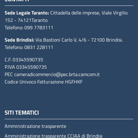
Sede Legale Taranto:
Cittadella delle imprese, Viale Virgilio
152
- 74121Taranto
.
Telefono: 099 7783111
Sede Brindisi:
Via Bastioni Carlo V, 4/6
- 72100 Brindisi
.
Telefono: 0831 228111
C.F. 03345590735
P.IVA 03345590735
PEC
cameradicommercio@pec.brta.camcom.it
Codice Univoco Fatturazione
HGFHKF
SITI TEMATICI
Amministrazione trasparente
Amministrazione trasparente CCIAA di Brindisi