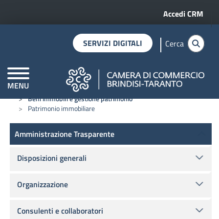
Menu profilo 
Salta al contenuto principale
Accedi CRM
SERVIZI DIGITALI
Cerca
MENU
Home
Amministrazione trasparente
CAMERE DI COMMERCIO D'ITALIA
Beni immobili e gestione patrimonio
Patrimonio immobiliare
Amministrazione Trasparente
Amministrazione Trasparente
Disposizioni generali
Organizzazione
Consulenti e collaboratori