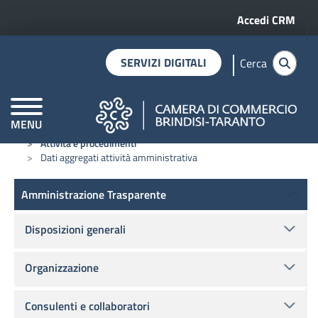
Menu profilo 
Salta al contenuto principale
Accedi CRM
SERVIZI DIGITALI
Cerca
MENU
Home
Amministrazione trasparente
CAMERE DI COMMERCIO D'ITALIA
Attività e procedimenti
Dati aggregati attività amministrativa
Amministrazione Trasparente
Amministrazione Trasparente
Disposizioni generali
Organizzazione
Consulenti e collaboratori